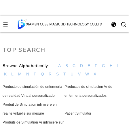
TOP SEARCH
Browse Alphabetically:
A
B
C
D
E
F
G
H
I
K
L
M
N
P
Q
R
S
T
U
V
W
X
Producto de simulación de enfermería
Productos de simulación Vr de
de realidad Virtual personalizado
enfermería personalizados
Produit de Simulation infirmière en
réalité virtuelle sur mesure
Patient Simulator
Produits de Simulation Vr infirmière sur