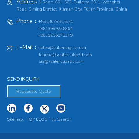
Address：
Room 601-602, Building 23-1, Wanghai
Road, Siming District, Xiamen City, Fujian Province, China
Phone：
+8613075813520
+8613959256364
+8618206075349
E-Mail：
sales@cubemagicvr.com
Joanna@watercube3d.com
sia@watercube3d.com
SEND INQUIRY
Request to Quote
Sitemap,
TOP BLOG
Top Search